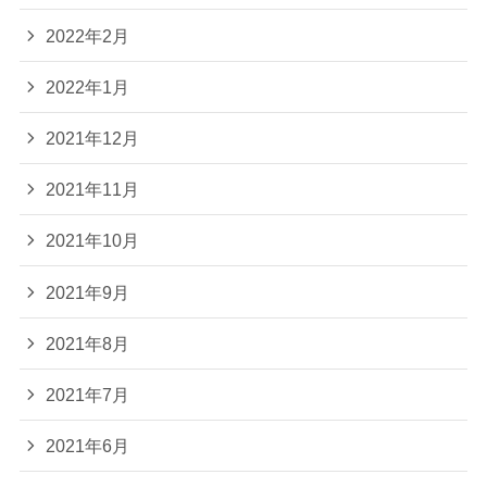
2022年2月
2022年1月
2021年12月
2021年11月
2021年10月
2021年9月
2021年8月
2021年7月
2021年6月