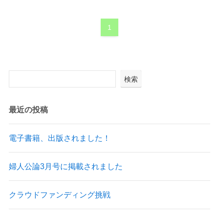
1
検索
最近の投稿
電子書籍、出版されました！
婦人公論3月号に掲載されました
クラウドファンディング挑戦