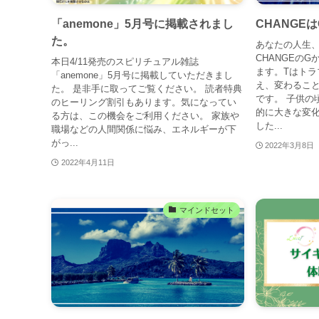
「anemone」5月号に掲載されまし
CHANGEは
た。
あなたの人生
CHANGEのG
本日4/11発売のスピリチュアル雑誌
ます。Tはトラ
「anemone」5月号に掲載していただきまし
え、変わるこ
た。 是非手に取ってご覧ください。 読者特典
です。 子供の
のヒーリング割引もあります。気になってい
的に大きな変
る方は、この機会をご利用ください。 家族や
した...
職場などの人間関係に悩み、エネルギーが下
がっ...
2022年3月8日
2022年4月11日
マインドセット