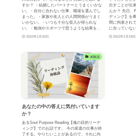
すか？ ・結婚したパートナーとうまくいかな
出すことが出来
い。・自分に合わない仕事、職場を選んでし
んか？ 先日、Pas
まった。・家族や友人との人間関係がうまく
ディング】を希
いかない。・いつも十分な収入が得られな
間に拘束され
い。・勉強やスポーツで思うような結果を...
に合っていない
2022年1月20日
2022年1月18日
体験談
あなたの中の答えに気付いています
か？
あるSoul Purpose Reading【魂の目的リーデ
ィング】でのお話です。 今の派遣の仕事が終
了する。やりたいことがあるので、それに向