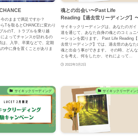
CHANCE
魂との出会い〜Past Life
Reading【過去世リーディング】
、今のままで満足ですか？
からTを取るとCHANCEに変わり
サイキックリーディングは、あなたのガイ
ブルのT、トラブルを乗り越
達を通じて、あなた自身の魂とのコミュニ
とによってチャンスが訪れるの
ーションを図ります。 Past Life Reading
頃は、入学、卒業などで、定期
去世リーディング】では、過去世のあなた
化の中に身を置くことがありま
魂と出会う事ができます。 その時、どん
とを考え、何をしたか、それによって...
2022年3月2日
サイキックリーディング
サイキックリーディン