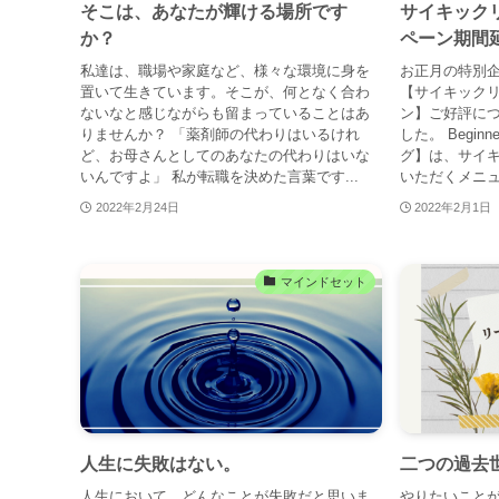
そこは、あなたが輝ける場所です
サイキック
か？
ペーン期間
私達は、職場や家庭など、様々な環境に身を
お正月の特別
置いて生きています。そこが、何となく合わ
【サイキック
ないなと感じながらも留まっていることはあ
ン】ご好評につ
りませんか？ 「薬剤師の代わりはいるけれ
した。 Beginn
ど、お母さんとしてのあなたの代わりはいな
グ】は、サイ
いんですよ」 私が転職を決めた言葉です...
いただくメニュ
2022年2月24日
2022年2月1日
マインドセット
人生に失敗はない。
二つの過去
人生において、どんなことが失敗だと思いま
やりたいことが