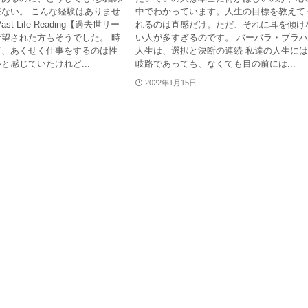
ない。 こんな経験はありませ
中でわかっています。人生の目標を教えて
t Life Reading【過去世リー
れるのは直感だけ。ただ、それに耳を傾け
望された方もそうでした。 時
い人が多すぎるのです。 バーバラ・ブラ
て、あくせく仕事をするのは性
人生は、選択と決断の連続 私達の人生に
と感じていたけれど...
岐路であっても、なくても目の前には...
2022年1月15日