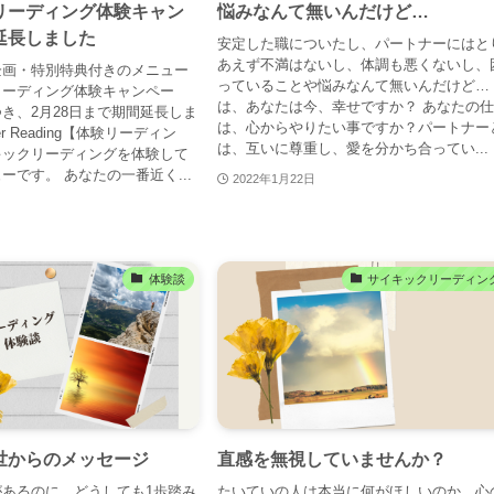
リーディング体験キャン
悩みなんて無いんだけど…
延長しました
安定した職についたし、パートナーにはと
あえず不満はないし、体調も悪くないし、
企画・特別特典付きのメニュー
っていることや悩みなんて無いんだけど…
リーディング体験キャンペー
は、あなたは今、幸せですか？ あなたの
き、2月28日まで期間延長しま
は、心からやりたい事ですか？パートナー
er Reading【体験リーディン
は、互いに尊重し、愛を分かち合ってい...
キックリーディングを体験して
ーです。 あなたの一番近く...
2022年1月22日
体験談
サイキックリーディン
世からのメッセージ
直感を無視していませんか？
あるのに、どうしても1歩踏み
たいていの人は本当に何がほしいのか、心