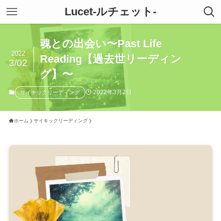
Lucet-ルチェット-
魂との出会い〜Past Life
2022
Reading【過去世リーディン
3/02
グ】〜
2022年3月2日
サイキックリーディング
ホーム
サイキックリーディング