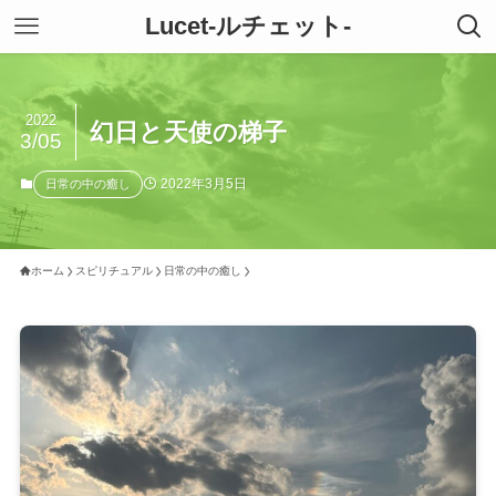
Lucet-ルチェット-
2022
幻日と天使の梯子
3/05
2022年3月5日
日常の中の癒し
ホーム
スピリチュアル
日常の中の癒し